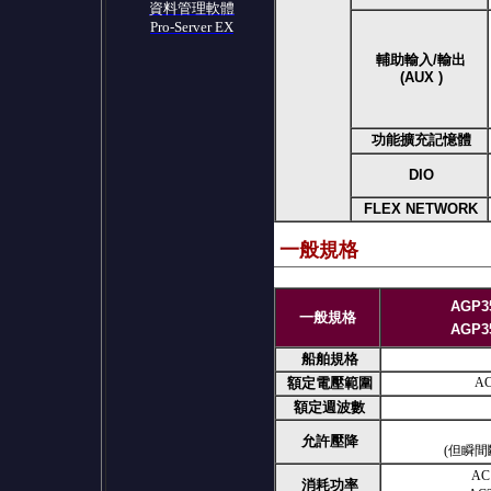
資料管理軟體
Pro-Server EX
輔助輸入/輸出
(AUX )
功能擴充記憶體
DIO
FLEX NETWORK
一般規格
AGP35
一般規格
AGP35
船舶規格
額定電壓範圍
AC
額定週波數
允許壓降
(但瞬間
AC
消耗功率