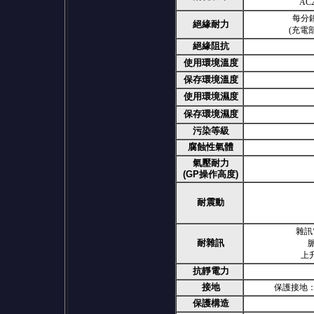
AC
每分鐘A
絕緣耐力
(充電
絕緣阻抗
使用環境溫度
保存環境溫度
使用環境濕度
保存環境濕度
污染等級
腐蝕性氣體
氣壓耐力
(GP操作高度)
耐震動
雜訊電
耐雜訊
上
抗靜電力
接地
保護接地：
保護構造