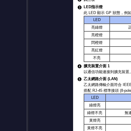
LED指示燈
此 LED 顯示 GP 狀態
LED
亮綠燈
亮橙燈
閃橙燈
亮紅燈
不亮
擴充裝置介面 1
以通信功能連接到擴充裝置
乙太網路介面 (LAN)
乙太網路傳輸介面符合 IEEE802
搭配 RJ-45 標準接頭 (8-
LED
綠燈亮
綠燈不亮
無
黃燈亮
黃燈不亮