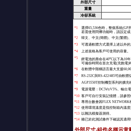
外部尺寸
重量
冷卻系統
*1
選擇65,536色時，整個系統(
若需使用閃爍功能時，請設定成16
*2
韓文、中文(簡體)、中文(繁體)
*3
可透過軟體方式選擇上述以外的
*4
上述規格為客戶可使用的容量。
*5
o
鋰電池的壽命在40
C以下為10年
可備份時間在首次充電(充飽電)
*6
在軟體中階梯語言最大支援60,00
*7
RS-232C與RS-422/485可由軟
*8
AGP3550T控制機型系列的擴
*9
電源電壓：DC5
V±
V5%、輸出電
*10
客戶可自行安裝記憶體，請參照G
*11
專用台數會因FLEX NETWO
*12
使用環境溫度是指控制箱內溫度
*13
以雜訊模擬器測得。
*14
雖已於此測試條件下確認其適用
外部尺寸‧組件名稱示意