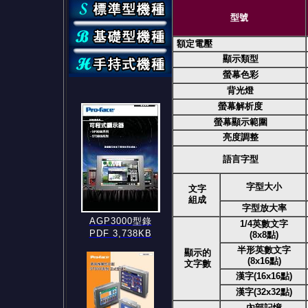
型號
額定電壓
顯示類型
螢幕色彩
背光燈
螢幕解析度
螢幕顯示範圍
亮度調整
語言字型
字型大小
文字
組成
字型放大率
AGP3000型錄
1/4英數文字
PDF 3,738KB
(8x8點)
半形英數文字
顯示的
(8x16點)
文字數
漢字(16x16點)
漢字(32x32點)
內部記憶