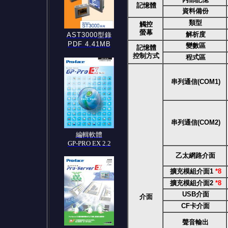
記憶體
資料備份
類型
觸控
螢幕
解析度
AST3000型錄
PDF 4.41MB
變數區
記憶體
控制方式
程式區
串列通信(COM1)
串列通信(COM2)
編輯軟體
GP-PRO EX 2.2
乙太網路介面
擴充模組介面1
*8
擴充模組介面2
*8
USB介面
介面
CF卡介面
聲音輸出