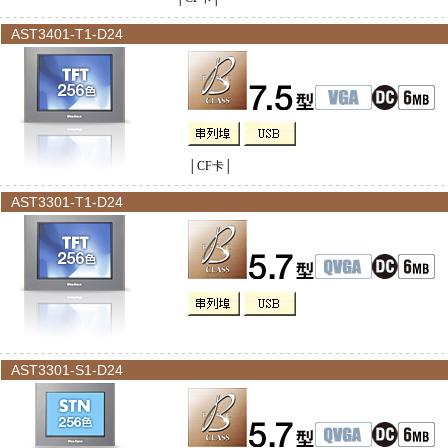
AST3401-T1-D24
│CF卡│
AST3301-T1-D24
AST3301-S1-D24