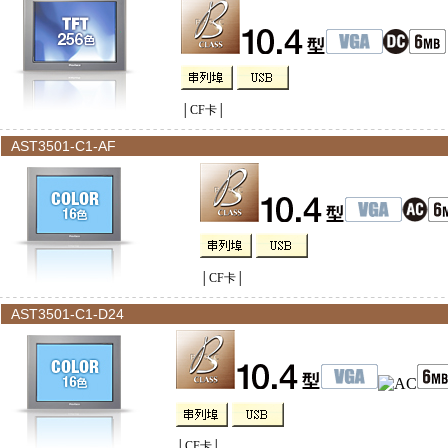
│CF卡│
AST3501-C1-AF
│CF卡│
AST3501-C1-D24
│CF卡│