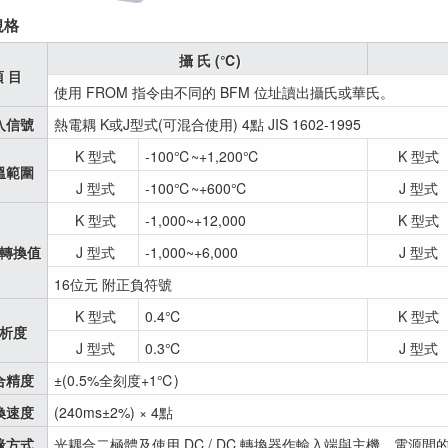
規格
攝 氏 (℃)
項 目
使用 FROM 指令由不同的 BFM 位址讀出攝氏或華氏。
入信號
熱電耦 K或J型式(可混合使用) 4點 JIS 1602-1995
K 型式
-100℃~+1,200℃
K 型式
溫範圍
J 型式
-100℃~+600℃
J 型式
K 型式
-1,000~+12,000
K 型式
轉換值
J 型式
-1,000~+6,000
J 型式
16位元 附正負符號
K 型式
0.4℃
K 型式
析度
J 型式
0.3℃
J 型式
合精度
±(0.5%全刻度+1℃)
換速度
(240ms±2%) × 4點
緣方式
光耦合二極體及使用 DC / DC 轉換器作輸入端與主機、電源間