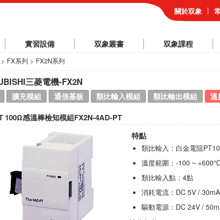
關於双象
實習設備
双象叢書
双象課程
> FX系列 > FX2N系列
UBISHI三菱電機-FX2N
擴充模組
通信基板
類比輸入模組
類比輸出模組
溫
T 100Ω感溫棒檢知模組FX2N-4AD-PT
特點
類比輸入：白金電阻PT10
溫度範圍：-100 ~ +600℃ /
類比輸入點：4點
消耗電流：DC 5V / 30mA
驅動電源：DC 24V / 50m