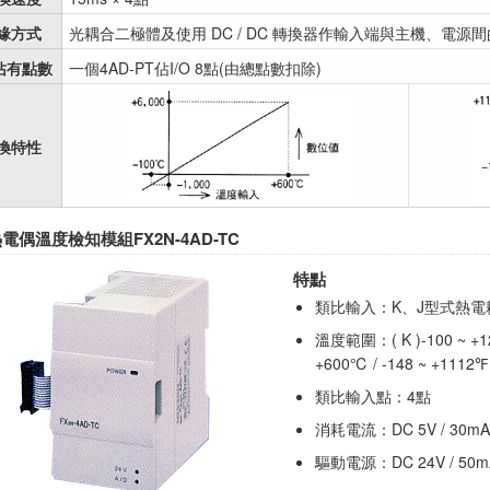
緣方式
光耦合二極體及使用 DC / DC 轉換器作輸入端與主機、電源
O佔有點數
一個4AD-PT佔I/O 8點(由總點數扣除)
換特性
電偶溫度檢知模組FX2N-4AD-TC
特點
類比輸入：K、J型式熱電
溫度範圍：( K )-100 ~ +120
+600℃ / -148 ~ +1112℉
類比輸入點：4點
消耗電流：DC 5V / 30mA
驅動電源：DC 24V / 50m