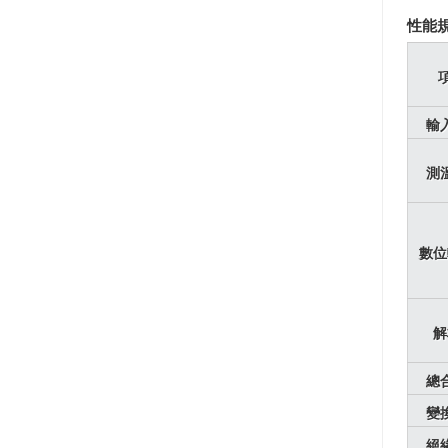
性能
輸
測
數位
解
總
變
絕