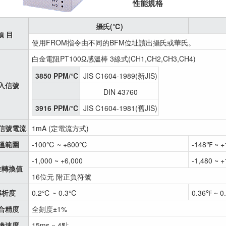
性能規格
攝氏(℃)
項 目
使用FROM指令由不同的BFM位址讀出攝氏或華氏。
白金電阻PT100Ω感溫棒 3線式(CH1,CH2,CH3,CH4)
3850 PPM/℃
JIS C1604-1989(新JIS)
入信號
DIN 43760
3916 PPM/℃
JIS C1604-1981(舊JIS)
信號電流
1mA (定電流方式)
溫範圍
-100℃ ~ +600℃
-148℉ ~ +
-1,000 ~ +6,000
-1,480 ~ 
位轉換值
16位元 附正負符號
解析度
0.2℃ ~ 0.3℃
0.36℉ ~ 0
合精度
全刻度±1%
換速度
15ms × 4點