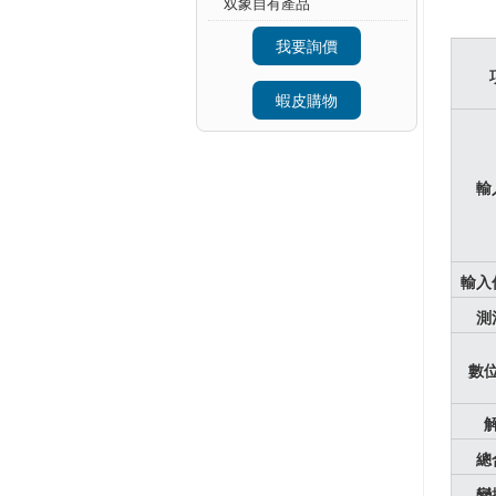
双象自有產品
我要詢價
蝦皮購物
輸
輸入
測
數
總
變