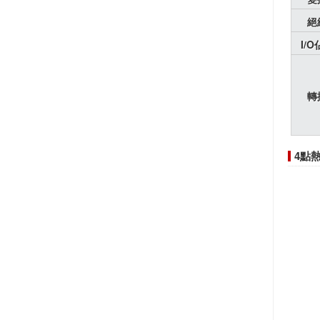
絕
I/
轉
4點熱