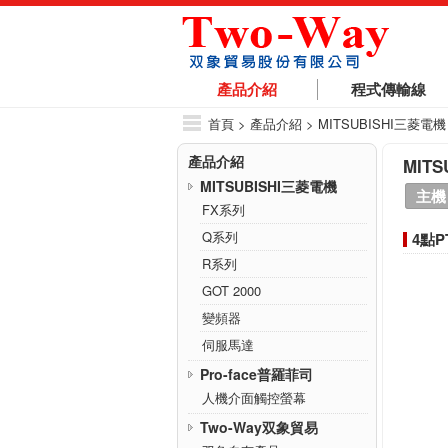
產品介紹
程式傳輸線
首頁
> 產品介紹 > MITSUBISHI三菱電機 
產品介紹
MITS
MITSUBISHI三菱電機
主機
FX系列
Q系列
4點P
R系列
GOT 2000
變頻器
伺服馬達
Pro-face普羅菲司
人機介面觸控螢幕
Two-Way双象貿易