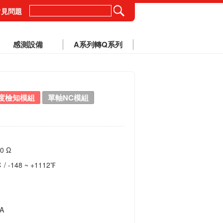
常見問題
感測設備
A系列轉Q系列
度檢知模組
單軸NC模組
0 Ω
 -148 ~ +1112℉
A