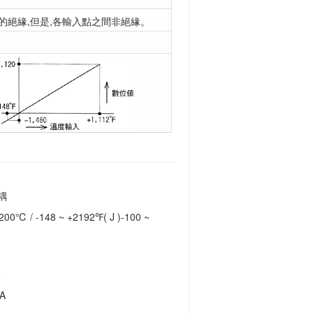
間的絕緣,但是,各輸入點之間非絕緣。
耦
0℃ / -148 ~ +2192℉( J )-100 ~
A