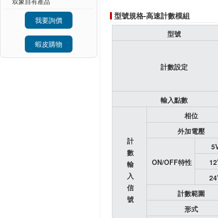
双象自有產品
型號規格-高速計數模組
我要詢價
型號
蝦皮購物
計數設定
輸入點數
相位
外加電壓
計
5
數
ON/OFF特性
12
輸
入
24
信
計數範圍
號
形式