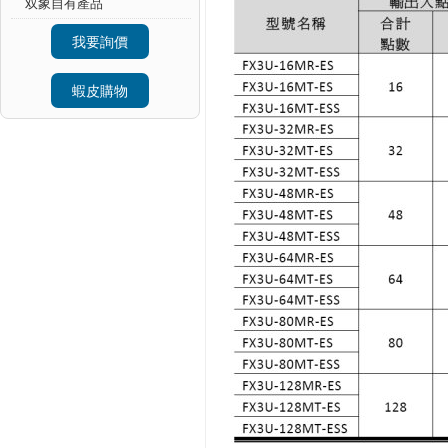
双象自有產品
我要詢價
蝦皮購物