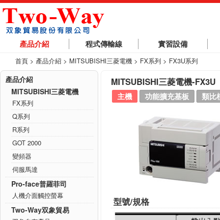
產品介紹
程式傳輸線
實習設備
首頁
> 產品介紹 > MITSUBISHI三菱電機 > FX系列 > FX3U系列
產品介紹
MITSUBISHI三菱電機-FX3U
MITSUBISHI三菱電機
主機
功能擴充基板
類比
FX系列
Q系列
R系列
GOT 2000
變頻器
伺服馬達
Pro-face普羅菲司
人機介面觸控螢幕
型號/規格
Two-Way双象貿易