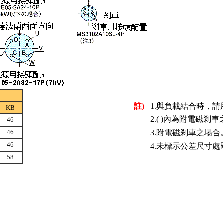
註)
1.與負載結合時，
KB
2.( )內為附電磁剎
46
46
3.附電磁剎車之場合
46
4.未標示公差尺寸
58