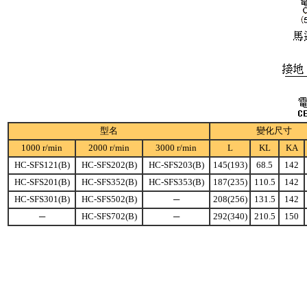
型名
變化尺寸
1000 r/min
2000 r/min
3000 r/min
L
KL
KA
HC-SFS121(B)
HC-SFS202(B)
HC-SFS203(B)
145(193)
68.5
142
HC-SFS201(B)
HC-SFS352(B)
HC-SFS353(B)
187(235)
110.5
142
HC-SFS301(B)
HC-SFS502(B)
─
208(256)
131.5
142
─
HC-SFS702(B)
─
292(340)
210.5
150