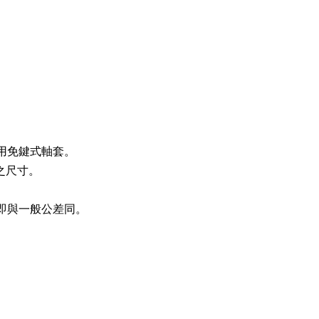
請用免鍵式軸套。
車之尺寸。
。
處即與一般公差同。