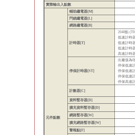
實際輸出入點數
輔助繼電器[M]
閂鎖繼電器[L]
網路繼電器[B]
2048點 
低速計時
計時器[T]
低速計時
低速計時器：
高速計時器：0
出廠值為0
停保低速
停保計時器[ST]
停保低速
停保低速計時
停保高速計時
計數器[C]
資料暫存器[D]
擴充資料暫存器[D]
網路暫存器[W]
元件點數
擴充網路暫存器[W]
警報點[F]