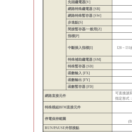
先頭繼電器[V]
網路特殊繼電器 [SB]
網路特殊暫存器 [SW]
步進點[S]
間接暫存器/一般用[Z]
指標[P]
中斷插入指標[I]
I28 ~ 
特殊補助繼電器 [SM]
特殊暫存器 [SD]
函數輸入 [FX]
函數輸出 [FY]
函數暫存器 [FD]
可直接讀寫C
網路直接元件
指定形式：J□□
特殊模組BFM直接元件
停電保持範圍
(
RUN/PAUSE外部接點