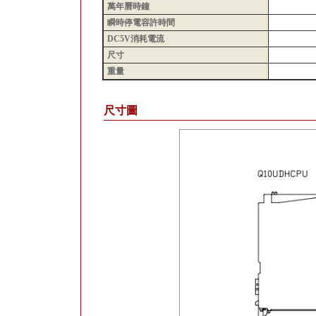
萬年曆時鐘
瞬時停電容許時間
DC5V消耗電流
尺寸
重量
尺寸圖