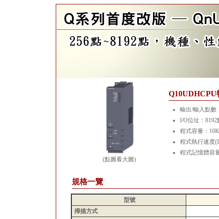
Q10UDHCP
輸出/輸入點數：
I/O位址：8192
程式容量：10
程式執行速度(LD 
程式記憶體容量：
(點圖看大圖)
規格一覽
型號
掃描方式