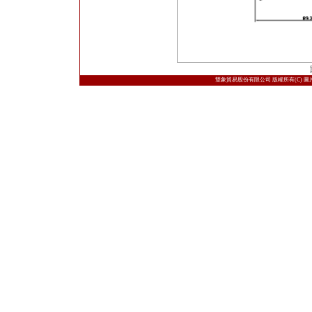
雙象貿易股份有限公司 版權所有(C) 圖片取自日本三菱