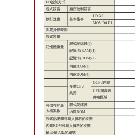
I/O控制方式
程式語言
順序控制語言
LD X0
執行速度
基本指令
MOV D0 D1
固定掃描時間
程式容量
程式記憶體(0)
記憶體容量
記憶卡(RAM)(1)
記憶卡(ROM)(2)
內建RAM(3)
內建ROM(4)
QCPU內建
多重CPU
CPU間高速
共用
傳輸區域
程式記憶體
可儲存的最
大檔案數
內建ROM
程式記憶體可寫入資料的次數
內建ROM可寫入資料的次數
輸出/輸入點的編號