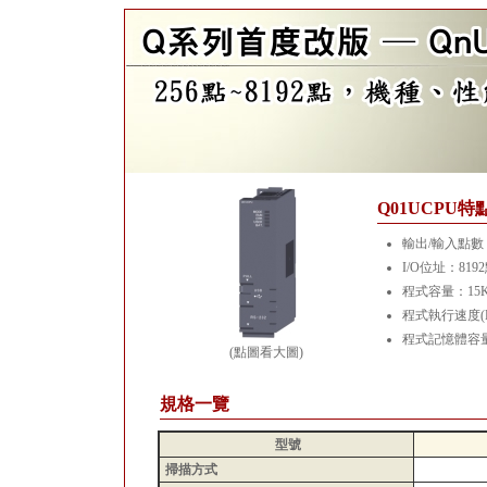
Q01UCPU特
輸出/輸入點數：
I/O位址：819
程式容量：15
程式執行速度(LD
程式記憶體容量
(點圖看大圖)
規格一覽
型號
掃描方式