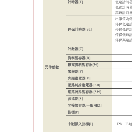
計時器[T]
低速計時
低速計時器：
高速計時器：0
出廠值為0
停保低速
停保計時器[ST]
停保低速
停保低速計時
停保高速計時
計數器[C]
資料暫存器[D]
擴充資料暫存器[W]
元件點數
警報點[F]
先頭繼電器[V]
網路特殊繼電器 [SB]
網路特殊暫存器 [SW]
步進點[S]
間接暫存器/一般用[Z]
指標[P]
中斷插入指標[I]
I28 ~ 