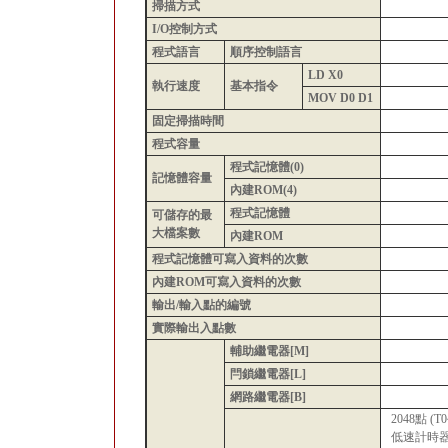
掃描方式
I/O控制方式
程式語言
順序控制語言
LD X0
執行速度
基本指令
MOV D0 D1
固定掃描時間
程式容量
程式記憶體(0)
記憶體容量
內建ROM(4)
程式記憶體
可儲存的最
大檔案數
內建ROM
程式記憶體可寫入資料的次數
內建ROM可寫入資料的次數
輸出/輸入點的編號
實際輸出入點數
輔助繼電器[M]
閂鎖繼電器[L]
網路繼電器[B]
2048點 
低速計時