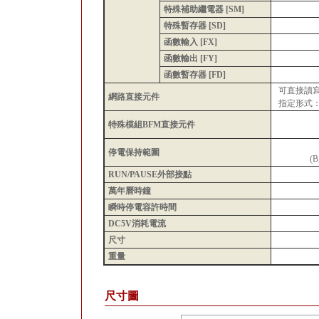
特殊補助繼電器 [SM]
特殊暫存器 [SD]
函數輸入 [FX]
函數輸出 [FY]
函數暫存器 [FD]
可直接讀寫C
網路直接元件
指定形式：J□□
特殊模組BFM直接元件
停電保持範圍
(
RUN/PAUSE外部接點
萬年曆時鐘
瞬時停電容許時間
DC5V消耗電流
尺寸
重量
尺寸圖