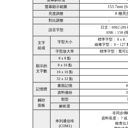
螢幕顯示範圍
153.7mm [6
亮度調整
8 種
對比調整
-
日文：6962 (JI
語言字型
ANK：158
標準字型： 8 x 8、8 
字型大小
文字
線條字型： 6 ~ 127
組成
字型放大率
標準字型：寬可以放
8 x 8 點
8 x 16 點
顯示的
文字數
16 x 16 點
32 x 32 點
畫面記憶
記憶體
資料備份
類型
觸控
面板
解析度
非同步傳輸：
資料長度： 7 或
串列通信埠
檢查位元：
(COM1)