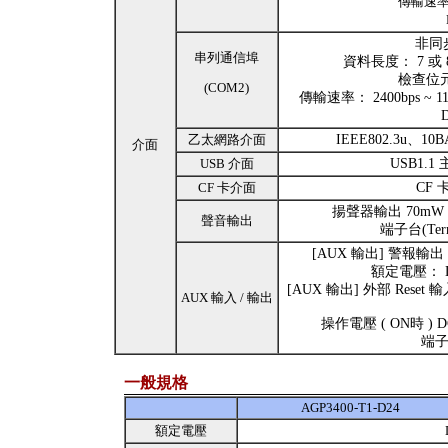
傳輸速率： 
非同步
串列通信埠
資料長度： 7 或
檢查位元：
(COM2)
傳輸速率： 2400bps ~ 115.
D
乙太網路介面
IEEE802.3u、10
介面
USB 介面
USB1.1
CF 卡介面
CF 卡
揚聲器輸出 70mW
聲音輸出
端子台(Term
[AUX 輸出] 警報輸出 
額定電壓： D
[AUX 輸出] 外部 Rese
AUX 輸入 / 輸出
操作電壓 ( ON時 ) D
端子台
一般規格
AGP3400-T1-D24
額定電壓