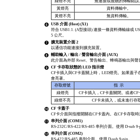
綠燈不亮
無連接或後續的傳輸錯誤
黃燈亮
資料傳輸中。
黃燈不亮
無資料傳輸。
USB 介面 (Host) (X1)
符合 USB1.1. (A型接頭) 連接一條資料傳輸線或
5 公尺。
擴充裝置介面 2
以通信功能連接到擴充裝置。
輔助輸入 / 輸出 / 聲音輸出介面 (AUX)
此介面為外部 Reset、警告輸出、蜂鳴器輸出與
CF 卡存取狀態的 LED 指示燈
CF卡插入與CF卡蓋關上時，LED燈亮。如果蓋
會亮著。
存取燈號
指 示
綠燈亮
CF卡插入，CF卡蓋關閉。或者C
綠燈不亮
CF卡未插入，或未進行存
CF 卡蓋子
CF卡介面與指撥開關在CF卡蓋內。在CF卡存取
串列介面 (COM1)
RS-232C/RS-422/RS-485 串列介面。使用 D-s
串列介面 (COM2)
RS-422/RS-485 串列介面。使用 D-sub 9-pin。