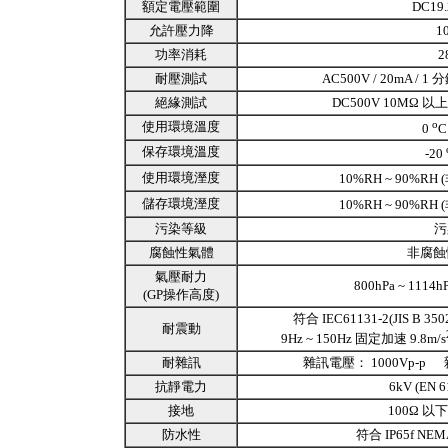
額定電壓範圍
DC19.
允許壓力降
1
功率消耗
2
耐壓測試
AC500V / 20mA /
絕緣測試
DC500V 10MΩ 以
o
使用環境溫度
0
C
保存環境溫度
-20
使用環境溼度
10%RH ~ 90%R
儲存環境溼度
10%RH ~ 90%R
污染等級
污
腐蝕性氣體
非腐蝕
氣壓耐力
800hPa ~ 111
(GP操作高度)
符合 IEC61131-2(JIS B 3
耐震動
9Hz ~ 150Hz 固定加速 9.8m/s
耐雜訊
雜訊電壓： 1000Vp-p
抗靜電力
6kV (EN 
接地
100Ω 
防水性
符合 IP65f NEMA