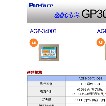
硬體規格
AGP3400-T1-D24
顯示類型
TFT 彩色 LCD
65,536 色 (無閃爍) /
螢幕色彩
16,384 色 (3種閃爍速度)
背光燈
CCFL (平均壽命：約 5
螢幕解析度