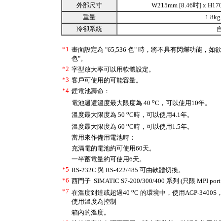
外部尺寸
W215mm [8.46吋] x H17
重量
1.8kg
冷卻系統
*1
畫面設定為 "65,536 色" 時，將不具有閃爍功能，如
色"。
*2
字型放大率可以用軟體設定。
*3
客戶可使用的可能容量。
*4
鋰電池壽命：
o
電池週遭溫度最大限度為 40
C，可以使用10年。
o
溫度最大限度為 50
C時，可以使用4.1年。
o
溫度最大限度為 60
C時，可以使用1.5年。
當用來作備用電池時：
充滿電的電池約可使用60天。
一半蓄電量約可使用6天。
*5
RS-232C 與 RS-422/485 可由軟體切換。
*6
西門子 SIMATIC S7-200/300/400 系列 (只限 MPI port
*7
o
在溫度到達或超過40
C 的環境中，使用AGP-34
使用溫度為控制
箱內的溫度。