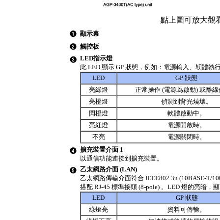
點上圖可放大觀
顯示幕
觸控板
LED指示燈
此 LED 顯示 GP 狀態，例如：電源輸入、韌體
LED
GP 狀態
亮綠燈
正常操作 (電源為啟動) 或離
亮橙燈
偵測到背光燒壞。
閃橙燈
軟體啟動中。
亮紅燈
電源開啟時。
不亮
電源關閉時。
擴充裝置介面 1
以通信功能連接到擴充裝置。
乙太網路介面 (LAN)
乙太網路傳輸介面符合 IEEE802.3u (10BASE-T/1
搭配 RJ-45 標準接頭 (8-pole) 。LED 燈的亮
LED
GP 狀態
綠燈亮
資料可傳輸。