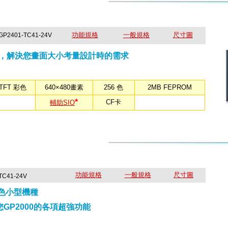
功能規格
一般規格
尺寸圖
 GP2401-TC41-24V
吋，解決您畫面大小考量設計時的需求
TFT 彩色
640×480畫素
256 色
2MB FEPROM
*
CF卡
輔助SIO
功能規格
一般規格
尺寸圖
TC41-24V
彩色小型機種
GP2000的各項超強功能