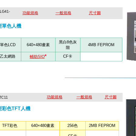
-LG41-
功能規格
一般規格
尺寸圖
路型單色人機
黑白8色灰
單色LCD
640×480畫素
4MB FEPROM
階
*
乙太網路
CF卡
輔助SIO
功能規格
一般規格
尺寸圖
TC11
型彩色TFT人機
TFT彩色
640×480畫素
256色
2MB FEPROM