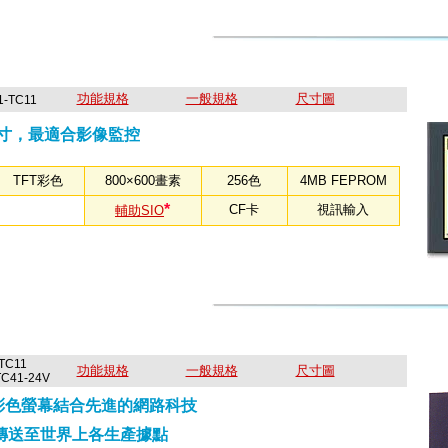
功能規格
一般規格
尺寸圖
1-TC11
寸，最適合影像監控
TFT彩色
800×600畫素
256色
4MB FEPROM
*
CF卡
視訊輸入
輔助SIO
-TC11
功能規格
一般規格
尺寸圖
41-24V
FT彩色螢幕結合先進的網路科技
傳送至世界上各生產據點