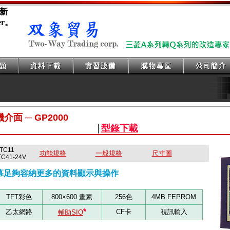
新
er。
人機介面 ─
GP2000
型錄下載
│
-TC11
功能規格
一般規格
尺寸圖
41-24V
螢幕足夠容納更多的資料顯示與操作
TFT彩色
800×600 畫素
256色
4MB FEPROM
*
乙太網路
CF卡
視訊輸入
輔助SIO