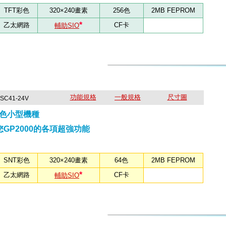
TFT彩色
320×240畫素
256色
2MB FEPROM
*
乙太網路
CF卡
輔助SIO
功能規格
一般規格
尺寸圖
-SC41-24V
T彩色小型機種
GP2000的各項超強功能
SNT彩色
320×240畫素
64色
2MB FEPROM
*
乙太網路
CF卡
輔助SIO