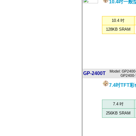
10.4吋一
10.4 吋
128KB SRAM
Model: GP2400
GP-2400T
GP2400-TC
7.4吋TF
7.4 吋
256KB SRAM