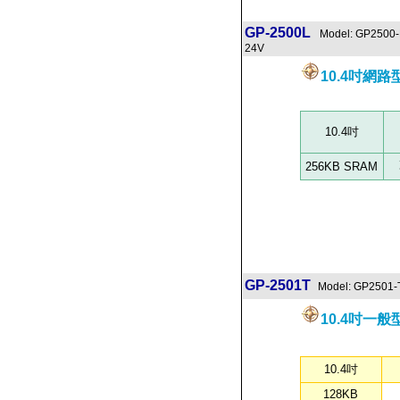
GP-2500L
Model: GP2500
24V
10.4吋網
10.4吋
256KB SRAM
GP-2501T
Model: GP2501-
10.4吋一般
10.4吋
128KB