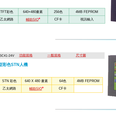
TFT彩色
640×480畫素
256色
4MB FEPROM
*
乙太網路
CF卡
視訊輸入
輔助SIO
功能規格
一般規格
尺寸圖
-SC41-24V
路型彩色STN人機
STN 彩色
640 X 480 畫素
64色
4MB FEPROM
*
乙太網路
CF卡
輔助SIO