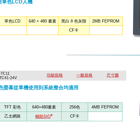
般型單色LCD人機
單色LCD
640 × 480 畫素
黑白 8 色灰階
2MB FEPROM
CF卡
-TC11
功能規格
一般規格
尺寸圖
41-24V
T彩色螢幕從單機使用到系統整合均適用
TFT 彩色
640×480畫素
256色
4MB FEPROM
*
乙太網路
CF卡
輔助SIO